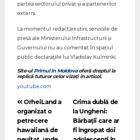
partea sectorului privat și a partenerilor
externi.
La momentul redactării știrii, serviciile de
presă ale Ministerului Infrastructurii și
Guvernului nu au comentat în spațiul
public declarațiile lui Vladislav Kulminki.
Site-ul
Primul in Moldova
oferă dreptul la
replică tuturor celor vizați în articol.
youtube.com
OrheiLand a
Crima dublă de
Navigare
organizat o
la Ungheni:
în
petrecere
Bărbații care ar
articole
hawaiiană de
fi îngropat doi
neuitat, unde
adolescenți în