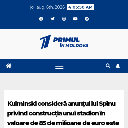
Skip
joi. aug. 6th, 2026
4:05:50 AM
to
content
Kulminski consideră anunțul lui Spînu
privind construcția unui stadion în
valoare de 85 de milioane de euro este