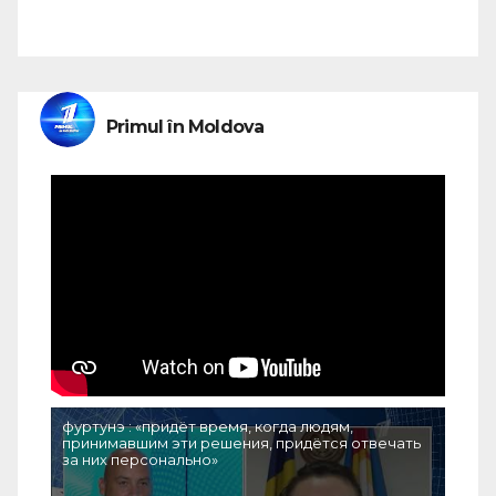
Primul în Moldova
фуртунэ : «придёт время, когда людям,
принимавшим эти решения, придётся отвечать
за них персонально»