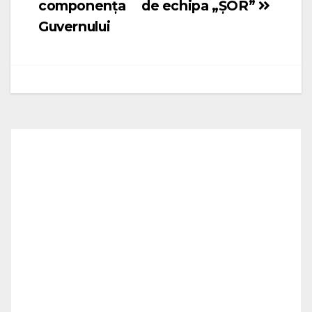
componența
de echipa „ȘOR”
Guvernului