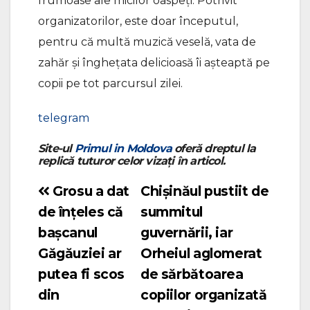
frumoase ale micilor oaspeți. Potrivit
organizatorilor, este doar începutul,
pentru că multă muzică veselă, vata de
zahăr și înghețata delicioasă îi așteaptă pe
copii pe tot parcursul zilei.
telegram
Site-ul
Primul in Moldova
oferă dreptul la
replică tuturor celor vizați în articol.
Grosu a dat
Chișinăul pustiit de
Navigare
de înțeles că
summitul
în
bașcanul
guvernării, iar
articole
Găgăuziei ar
Orheiul aglomerat
putea fi scos
de sărbătoarea
din
copiilor organizată