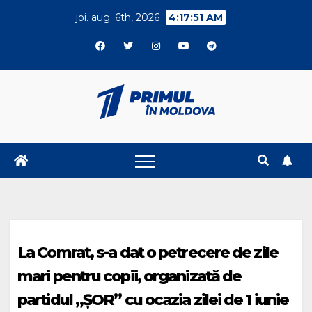
Skip
joi. aug. 6th, 2026
4:17:51 AM
to
content
La Comrat, s-a dat o petrecere de zile
mari pentru copii, organizată de
partidul „ȘOR” cu ocazia zilei de 1 iunie