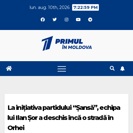
Skip
lun. aug. 10th, 2026
7:22:59 PM
to
content
La inițiativa partidului “Șansă”, echipa
lui Ilan Șor a deschis încă o stradă în
Orhei