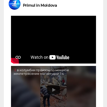
Primul în Moldova
в колумбии произошло мощное
землетрясение магнитудой 7.4