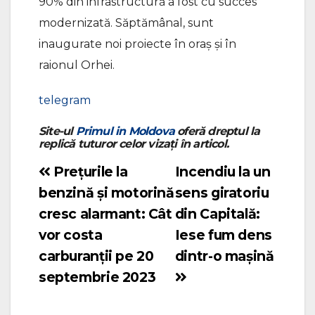
90% din infrastructură a fost cu succes
modernizată. Săptămânal, sunt
inaugurate noi proiecte în oraș și în
raionul Orhei.
telegram
Site-ul
Primul in Moldova
oferă dreptul la
replică tuturor celor vizați în articol.
Prețurile la
Incendiu la un
Navigare
benzină și motorină
sens giratoriu
în
cresc alarmant: Cât
din Capitală:
articole
vor costa
Iese fum dens
carburanții pe 20
dintr-o mașină
septembrie 2023