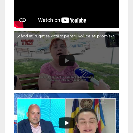
„când ați rugat să votăm pentru voi, ce ați promis?"