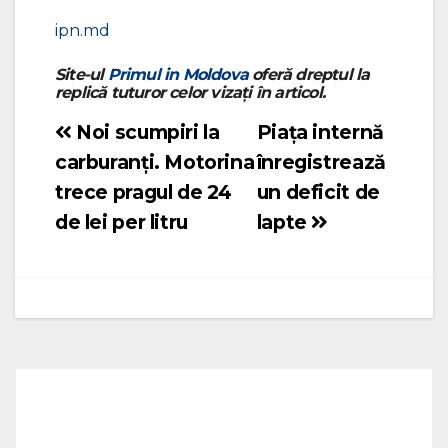
ipn.md
Site-ul
Primul in Moldova
oferă dreptul la
replică tuturor celor vizați în articol.
Noi scumpiri la
Piața internă
Navigare
carburanți. Motorina
înregistrează
în
trece pragul de 24
un deficit de
articole
de lei per litru
lapte