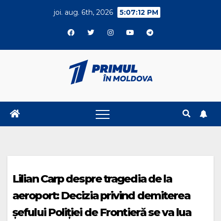
Skip
joi. aug. 6th, 2026
5:07:13 PM
to
content
Lilian Carp despre tragedia de la
aeroport: Decizia privind demiterea
șefului Poliției de Frontieră se va lua