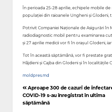
În perioada 25-28 aprilie, echipele mobile de m
populației din raioanele Ungheni și Glodeni
Potrivit Companiei Naționale de Asigurări î
radiodiagnostic mobil pentru examinarea cutiei 
și 27 aprilie medicii vor fi în orașul Glodeni, ia
Tot în această săptămână, vor fi prestate gratu
Hâjdieni și Cajba din Glodeni și în localitățil
moldpres.md
Aproape 300 de cazuri de infectar
Navigare
COVID-19 s-au înregistrat în ultima
în
săptămână
articole