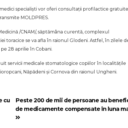
edici specialiști vor oferi consultații profilactice gratuit
, transmite MOLDPRES.
n Medicină /CNAM/, săptămâna curentă, complexul
toracice se va afla în raionul Glodeni. Astfel, în zilele d
r pe 28 aprilie în Cobani.
it servicii medicale stomatologice copiilor în localitățile
e Cioropcani, Năpădeni și Cornova din raionul Ungheni.
e cu
Peste 200 de mii de persoane au benefi
de medicamente compensate în luna ma