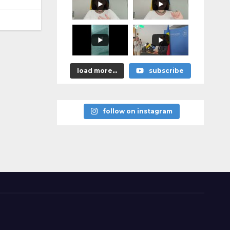
promis?"
load more...
subscribe
follow on instagram