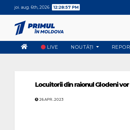
Skip
joi. aug. 6th, 2026
12:28:57 PM
to
content
LIVE
NOUTĂŢI
REPOR
Locuitorii din raionul Glodeni vo
26.APR..2023