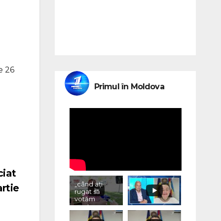
e
e 26
Primul în Moldova
ciat
„când ați
rtie
rugat să
votăm
pentru voi,
ce ați