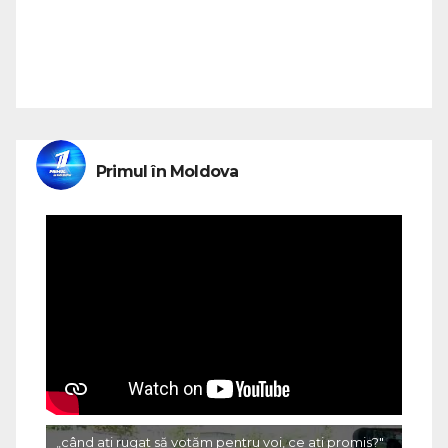
Primul în Moldova
„când ați rugat să votăm pentru voi, ce ați promis?"