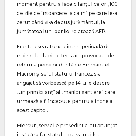
moment pentru a face bilanţul celor „100
de zile de întoarcere la calm” pe care le-a
cerut când şi-a depus jurământul, la
jumătatea lunii aprilie, relatează AFP.
Franţa ieşea atunci dintr-o perioadă de
mai multe luni de tensiuni provocate de
reforma pensiilor dorită de Emmanuel
Macron şi şeful statului francez s-a
angajat să vorbească pe 14 iulie despre
„un prim bilanţ” al „marilor şantiere” care
urmează a fi începute pentru a încheia
acest capitol.
Miercuri, serviciile preşedinţiei au anunţat
însă că şeful statului nu va mai lua