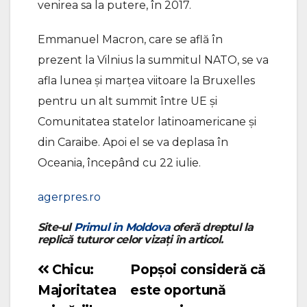
venirea sa la putere, în 2017.
Emmanuel Macron, care se află în
prezent la Vilnius la summitul NATO, se va
afla lunea şi marţea viitoare la Bruxelles
pentru un alt summit între UE şi
Comunitatea statelor latinoamericane şi
din Caraibe. Apoi el se va deplasa în
Oceania, începând cu 22 iulie.
agerpres.ro
Site-ul
Primul in Moldova
oferă dreptul la
replică tuturor celor vizați în articol.
Chicu:
Popșoi consideră că
Navigare
Majoritatea
este oportună
în