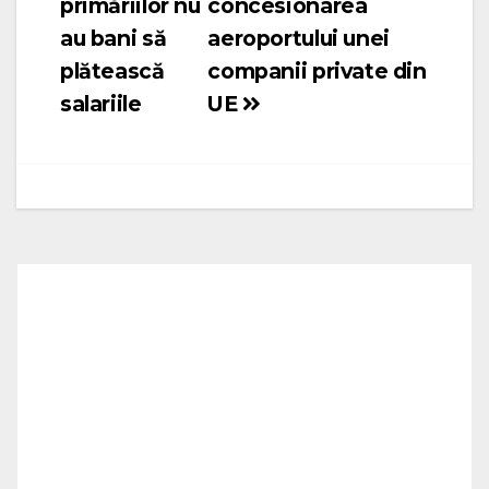
primăriilor nu
concesionarea
articole
au bani să
aeroportului unei
plătească
companii private din
salariile
UE