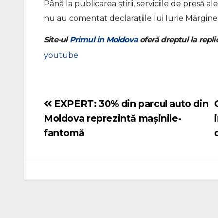
Până la publicarea știrii, serviciile de presă 
nu au comentat declarațiile lui Iurie Mărgin
Site-ul
Primul in Moldova
oferă dreptul la replic
youtube
EXPERT: 30% din parcul auto din
Navigare
Moldova reprezintă mașinile-
în
fantomă
articole