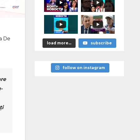
astea bune”
ea De
load more...
subscribe
follow on instagram
are
-
ți