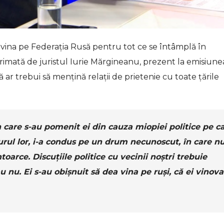
 vina pe Federația Rusă pentru tot ce se întâmplă în
rimată de juristul Iurie Mărgineanu, prezent la emisiun
ă ar trebui să mențină relații de prietenie cu toate țările
n care s-au pomenit ei din cauza miopiei politice pe c
jurul lor, i-a condus pe un drum necunoscut, în care nu
arce. Discuțiile politice cu vecinii noștri trebuie
u nu. Ei s-au obișnuit să dea vina pe ruși, că ei vinova