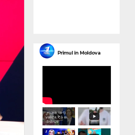
Primul în Moldova
„maia, ia-ți
valiza, că ai
distrus
lumea, cu
«vremurile