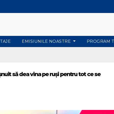
TAJE
EMISIUNILE NOASTRE
PROGRAM 
uit să dea vina pe ruși pentru tot ce se