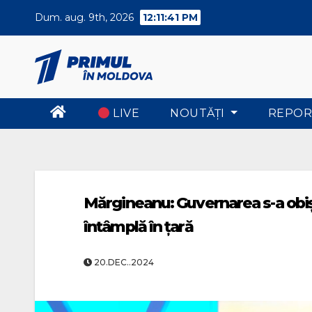
Skip
Dum. aug. 9th, 2026
12:11:41 PM
to
content
LIVE
NOUTĂŢI
REPOR
Mărgineanu: Guvernarea s-a obișn
întâmplă în țară
20.DEC..2024