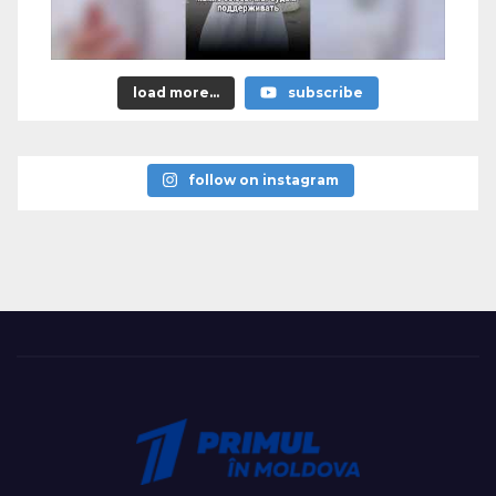
load more...
subscribe
follow on instagram