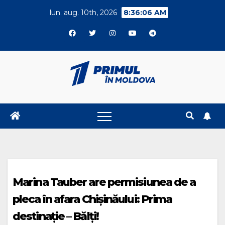
Skip
lun. aug. 10th, 2026
8:36:06 AM
to
content
Marina Tauber are permisiunea de a
pleca în afara Chișinăului: Prima
destinație – Bălți!