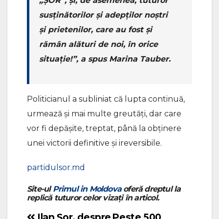
„ȘOR”, și, de asemenea, tuturor
susținătorilor și adepților noștri
și prietenilor, care au fost și
rămân alături de noi, în orice
situație!”, a spus Marina Tauber.
Politicianul a subliniat că lupta continuă,
urmează și mai multe greutăți, dar care
vor fi depășite, treptat, până la obținere
unei victorii definitive și ireversibile.
partidulsor.md
Site-ul
Primul in Moldova
oferă dreptul la
replică tuturor celor vizați în articol.
Ilan Șor, despre
Peste 500
Navigare