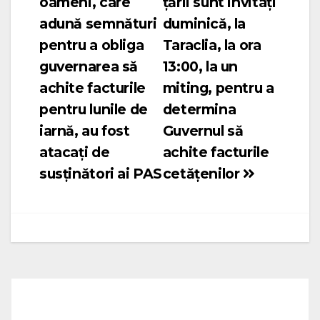
oameni, care
țării sunt invitați
în
adună semnături
duminică, la
articole
pentru a obliga
Taraclia, la ora
guvernarea să
13:00, la un
achite facturile
miting, pentru a
pentru lunile de
determina
iarnă, au fost
Guvernul să
atacați de
achite facturile
susținători ai PAS
cetățenilor