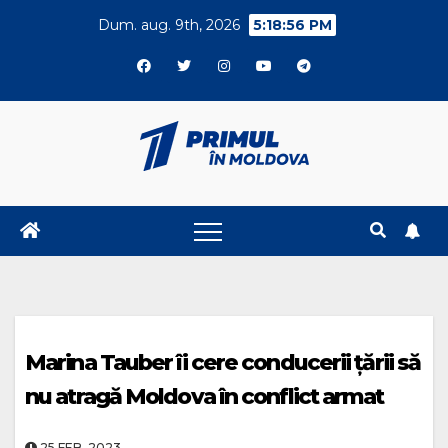
Skip
Dum. aug. 9th, 2026
5:18:57 PM
to
content
Marina Tauber îi cere conducerii țării să
nu atragă Moldova în conflict armat
25.FEB..2023