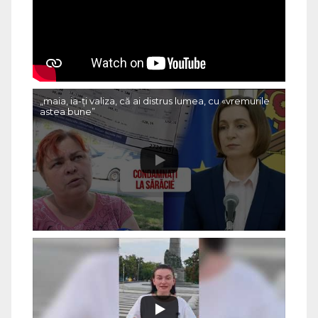
„maia, ia-ți valiza, că ai distrus lumea, cu «vremurile
astea bune”