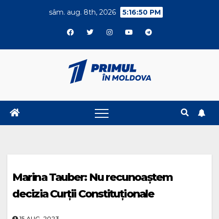
Skip
sâm. aug. 8th, 2026
5:16:50 PM
to
content
Marina Tauber: Nu recunoaștem
decizia Curții Constituționale
15.AUG..2023