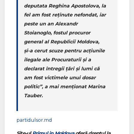
deputata Reghina Apostolova, la
fel am fost reținute nefondat, iar
peste un an Alexandr
Stoianoglo, fostul procuror
general al Republicii Moldova,
și-a cerut scuze pentru acțiunile
ilegale ale Procuraturii și a
declarat întregii țări și lumi că
am fost victimele unui dosar
politic”, a mai menționat Marina
Tauber.
partidulsor.md
Site-ul
Primul in Moldova
oferă dreptul la