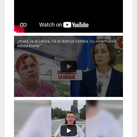
„maia, ia-ți valiza, că ai distrus lumea, cu «vremurile
astea bune”