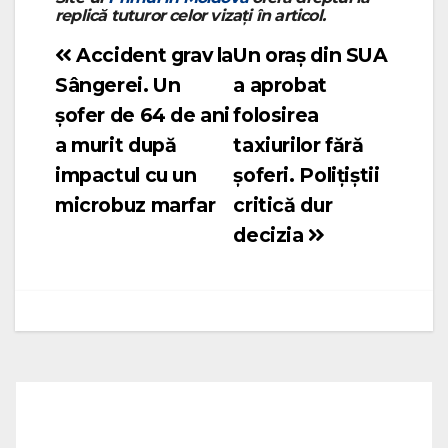
replică tuturor celor vizați în articol.
Accident grav la
Un oraș din SUA
Navigare
Sângerei. Un
a aprobat
în
șofer de 64 de ani
folosirea
articole
a murit după
taxiurilor fără
impactul cu un
șoferi. Polițiștii
microbuz marfar
critică dur
decizia