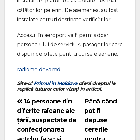
instalat un platou de așteptare destinat
călătorilor pelerini. De asemenea, au fost
instalate corturi destinate verificărilor.
Accesul în aeroport va fi permis doar
personalului de serviciu și pasagerilor care
dispun de bilete pentru cursele aeriene.
radiomoldova.md
Site-ul
Primul in Moldova
oferă dreptul la
replică tuturor celor vizați în articol.
14 persoane din
Până când
Navigare
diferite raioane ale
pot fi
în
țării, suspectate de
depuse
articole
confecționarea
cererile
actelor false și
pentru