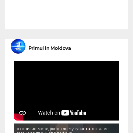
Primul în Moldova
от кризис-менеджера до музыканта: осталеп
высмеял премьера тофана