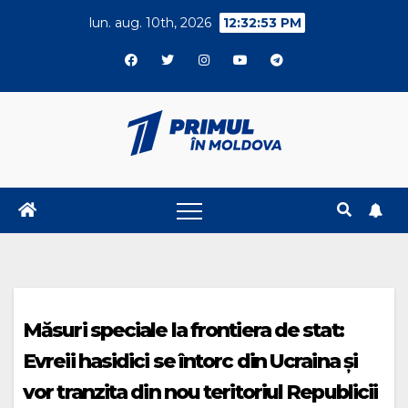
Skip
lun. aug. 10th, 2026
12:32:53 PM
to
content
Măsuri speciale la frontiera de stat:
Evreii hasidici se întorc din Ucraina și
vor tranzita din nou teritoriul Republicii