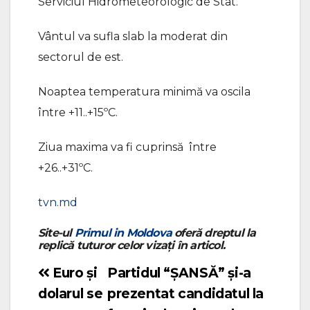
Serviciul Hidrometeorologic de Stat.
Vântul va sufla slab la moderat din
sectorul de est.
Noaptea temperatura minimă va oscila
între +11..+15ºC.
Ziua maxima va fi cuprinsă între
+26..+31ºC.
tvn.md
Site-ul
Primul in Moldova
oferă dreptul la
replică tuturor celor vizați în articol.
Euro și
Partidul “ȘANSĂ” și-a
Navigare
dolarul se
prezentat candidatul la
în