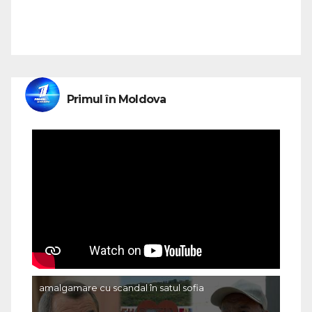
Primul în Moldova
amalgamare cu scandal în satul sofia