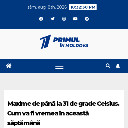
Skip
sâm. aug. 8th, 2026
10:32:30 PM
to
content
Maxime de până la 31 de grade Celsius.
Cum va fi vremea în această
săptămână