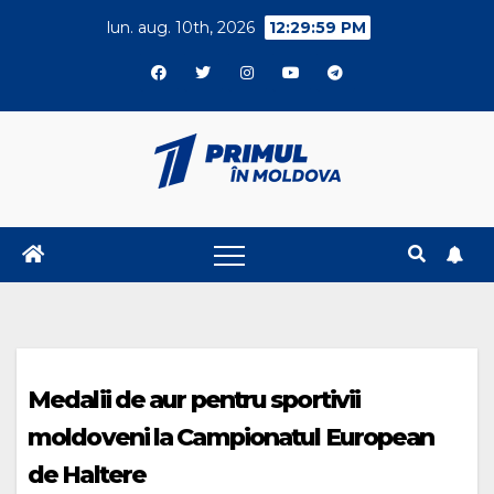
Skip
lun. aug. 10th, 2026
12:30:00 PM
to
content
Medalii de aur pentru sportivii
moldoveni la Campionatul European
de Haltere