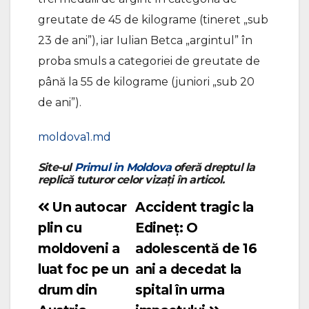
greutate de 45 de kilograme (tineret „sub
23 de ani”), iar Iulian Betca „argintul” în
proba smuls a categoriei de greutate de
până la 55 de kilograme (juniori „sub 20
de ani”).
moldova1.md
Site-ul
Primul in Moldova
oferă dreptul la
replică tuturor celor vizați în articol.
Un autocar
Accident tragic la
Navigare
plin cu
Edineț: O
în
moldoveni a
adolescentă de 16
articole
luat foc pe un
ani a decedat la
drum din
spital în urma