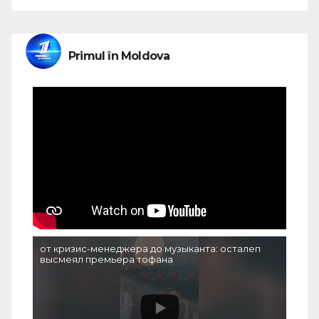
Primul în Moldova
от кризис-менеджера до музыканта: осталеп
высмеял премьера тофана