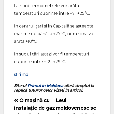
La nord termometrele vor arăta
temperaturi cuprinse între +7…+25°C.
În centrul țării și în Capitală se așteaptă
maxime de până la +27°C, iar minima va
arăta +10°C.
În sudul țării astăzi vor fi temperaturi
cuprinse între +12…+29°C.
stiri.md
Site-ul
Primul in Moldova
oferă dreptul la
replică tuturor celor vizați în articol.
O mașină cu
Leul
Navigare
instalație de gaz
moldovenesc se
în