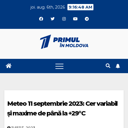
Skip
joi. aug. 6th, 2026
9:16:49 AM
to
content
Meteo 11 septembrie 2023: Cer variabil
și maxime de până la +29°C
11.SEPT..2023