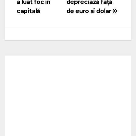
a luat foc în
depreciază față
articole
capitală
de euro și dolar