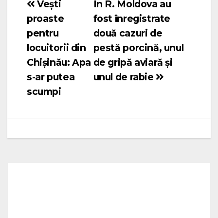
Vești
În R. Moldova au
Navigare
proaste
fost înregistrate
în
pentru
două cazuri de
articole
locuitorii din
pestă porcină, unul
Chișinău: Apa
de gripă aviară și
s-ar putea
unul de rabie
scumpi