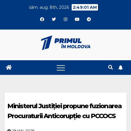
Skip
sâm. aug. 8th, 2026
2:49:02 AM
to
content
Ministerul Justiției propune fuzionarea
Procuraturii Anticorupție cu PCCOCS
29.IAN..2025