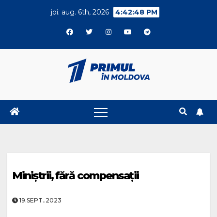
Skip
joi. aug. 6th, 2026
4:42:48 PM
to
content
Miniștrii, fără compensații
19.SEPT..2023