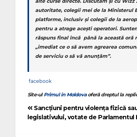
alte curse directe. Discutăm și cu Wizz 
autoritate, colegii mei de la Ministerul 
platforme, inclusiv și colegii de la aerop
pentru a atrage acești operatori. Suntem
răspuns final încă până la această oră n
„imediat ce o să avem agrearea comună c
de serviciu o să vă anunțăm”.
facebook
Site-ul
Primul in Moldova
oferă dreptul la replic
Sancțiuni pentru violenţa fizică sau
Navigare
legislativului, votate de Parlamentu
în
articole