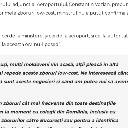
rului adjunct al Aeroportului, Constantin Vozian, precu
rimele zboruri low-cost, ministrul nu a putut confirma 
ei de la ministere, și cei de la aeroport, și cei la autorita
la această oră nu-l posed”.
uși, mulți moldoveni vin acasă, alții pleacă în altă
i repede aceste zboruri low-cost. Ne interesează cân
apă sunt aceste negocieri și când am putea noi să avem
 zboruri cât mai frecvente din toate destinațiile
iem la moment cu colegii din România, inclusiv cu
zborurilor către București sau pentru a identifica