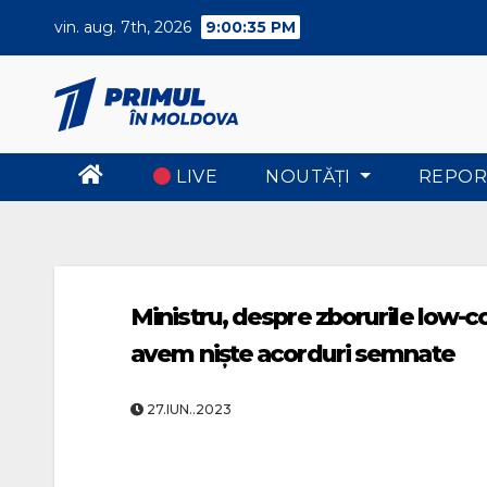
Skip
vin. aug. 7th, 2026
9:00:35 PM
to
content
LIVE
NOUTĂŢI
REPOR
Ministru, despre zborurile low-
avem niște acorduri semnate
27.IUN..2023