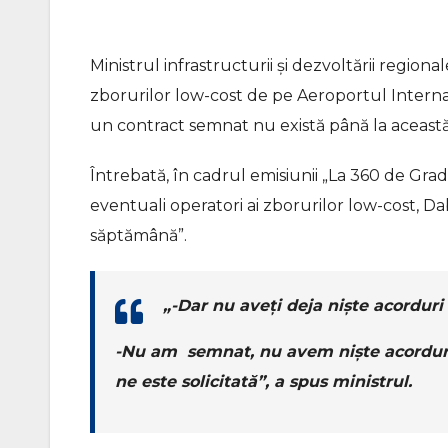
Ministrul infrastructurii și dezvoltării regionale
zborurilor low-cost de pe Aeroportul Internaț
un contract semnat nu există până la această
Întrebată, în cadrul emisiunii „La 360 de Gra
eventuali operatori ai zborurilor low-cost, Dab
săptămână”.
„-Dar nu aveți deja niște acordur
-Nu am semnat, nu avem niște acordur
ne este solicitată”, a spus ministrul.