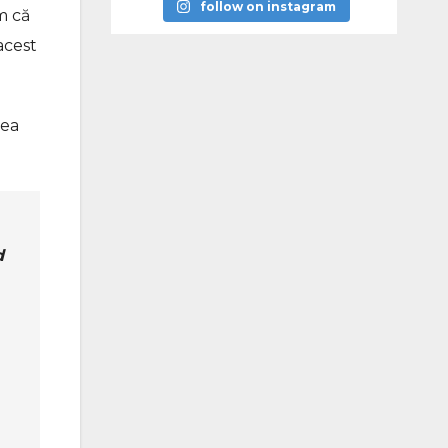
follow on instagram
m că
acest
tea
d