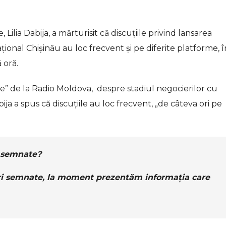
, Lilia Dabija, a mărturisit că discuțiile privind lansarea
ional Chișinău au loc frecvent și pe diferite platforme, î
 oră.
de” de la Radio Moldova, despre stadiul negocierilor cu
ija a spus că discuțiile au loc frecvent, „de câteva ori pe
i semnate?
i semnate, la moment prezentăm informația care