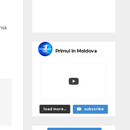
nsă
Primul în Moldova
load more...
subscribe