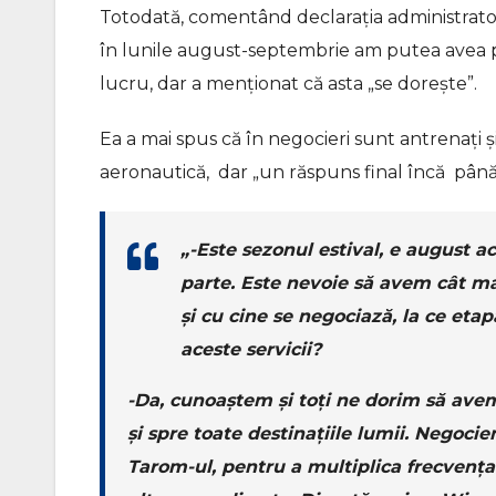
Totodată, comentând declarația administrato
în lunile august-septembrie am putea avea p
lucru, dar a menționat că asta „se dorește”.
Ea a mai spus că în negocieri sunt antrenați și c
aeronautică, dar „un răspuns final încă până 
„-Este sezonul estival, e august ac
parte. Este nevoie să avem cât ma
și cu cine se negociază, la ce et
aceste servicii?
-Da, cunoaștem și toți ne dorim să avem
și spre toate destinațiile lumii. Negoc
Tarom-ul, pentru a multiplica frecvența 