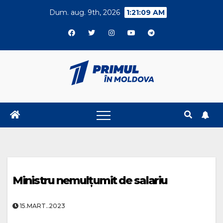
Skip
Dum. aug. 9th, 2026
1:21:10 AM
to
content
Ministru nemulțumit de salariu
15.MART..2023