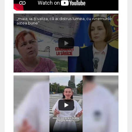
„maia, ia-ți valiza, că ai distrus lumea, cu «vremurile
astea bune”