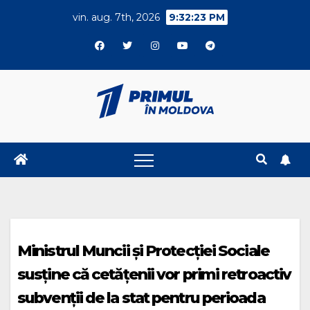
Skip
vin. aug. 7th, 2026
9:32:23 PM
to
content
Ministrul Muncii şi Protecţiei Sociale
susține că cetăţenii vor primi retroactiv
subvenţii de la stat pentru perioada