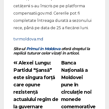
cetăţenii s-au înscris pe pe platforma
compensatii.gov.md. Cererile pot fi
completate întreaga durată a sezonului
rece, până pe data de 25 a fiecărei luni.
tvrmoldova.md
Site-ul
Primul in Moldova
oferă dreptul la
replică tuturor celor vizați în articol.
Alexei Lungu:
Banca
Navigare
Partidul “Șansă”
Națională a
în
este singura forță
Moldovei
articole
care opune
pune în
rezistență
circulație noi
actualului regim de
monede
la guvernare
comemorative