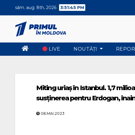
Skip
sâm. aug. 8th, 2026
3:51:46 PM
to
content
LIVE
NOUTĂŢI
REPOR
Miting uriaș în Istanbul. 1,7 milioa
susținerea pentru Erdogan, înain
08.MAI.2023