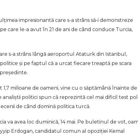
țimea impresionantă care s-a strâns să-i demonstreze
e pe care le-a avut în 21 de ani de când conduce Turcia,
are s-a strâns lângă aeroportul Ataturk din Istanbul,
 politice și pe faptul că a urcat fiecare treaptă pe scara
 președinte.
at 1,7 milioane de oameni, vine cu o săptămână înainte de
naliștii politici spun că reprezintă cel mai dificil test poli
ecenii de când domină politica turcă.
cia va avea loc duminică, 14 mai. Pe buletinul de vot, oam
ayyip Erdogan, candidatul comun al opoziției Kemal