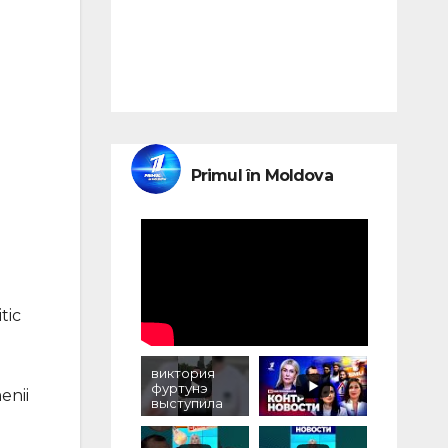
Primul în Moldova
tic
виктория
фуртунэ
enii
выступила
против
уничтожени