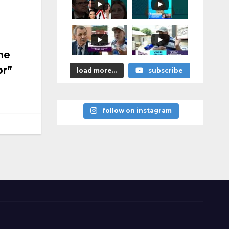
я
памятников
героям
победы над
нацизмом
ne
or”
load more...
subscribe
follow on instagram