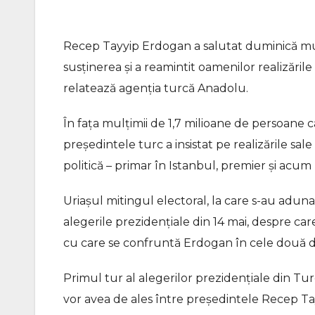
Recep Tayyip Erdogan a salutat duminică mul
susținerea și a reamintit oamenilor realizăril
relatează agenția turcă Anadolu.
În fața mulțimii de 1,7 milioane de persoane c
președintele turc a insistat pe realizările sale
politică – primar în Istanbul, premier și acum
Uriașul mitingul electoral, la care s-au adun
alegerile prezidențiale din 14 mai, despre care a
cu care se confruntă Erdogan în cele două d
Primul tur al alegerilor prezidențiale din Tur
vor avea de ales între președintele Recep T