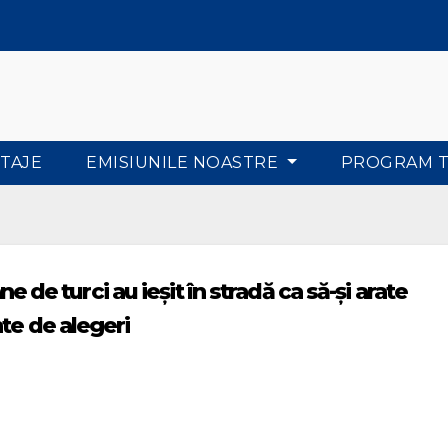
TAJE
EMISIUNILE NOASTRE
PROGRAM 
ne de turci au ieșit în stradă ca să-și arate
te de alegeri