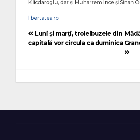
Kilicdaroglu, dar și Muharrem Ince și Sinan 
libertatea.ro
Luni și marți, troleibuzele din
Mădă
Navigare
capitală vor circula ca duminica
Grand
în
articole