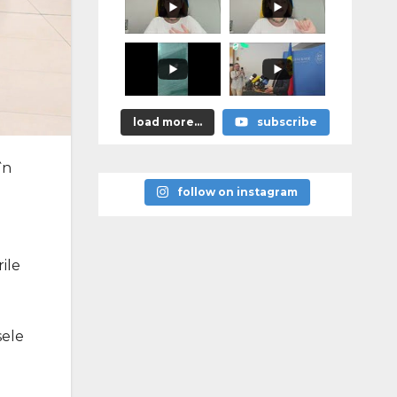
promis?"
load more...
subscribe
în
follow on instagram
ile
sele