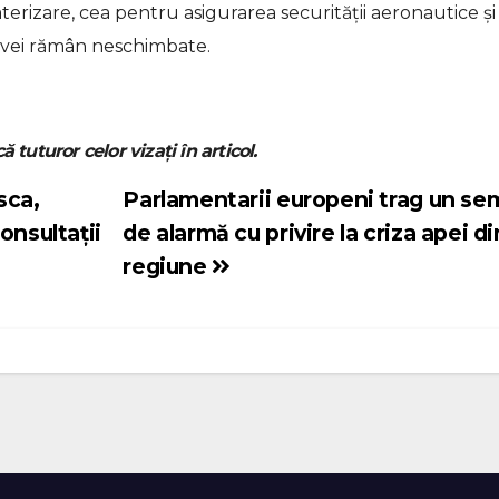
aterizare, cea pentru asigurarea securității aeronautice şi
navei rămân neschimbate.
ă tuturor celor vizați în articol.
sca,
Parlamentarii europeni trag un se
onsultații
de alarmă cu privire la criza apei di
regiune