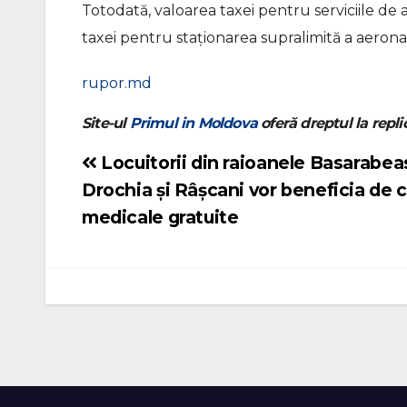
Totodată, valoarea taxei pentru serviciile de 
taxei pentru staționarea supralimită a aero
rupor.md
Site-ul
Primul in Moldova
oferă dreptul la replic
Locuitorii din raioanele Basarabea
Navigare
Drochia și Râșcani vor beneficia de c
în
medicale gratuite
articole