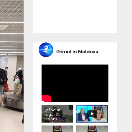
Primul în Moldova
„când ați
rugat să
votăm
pentru voi,
ce ați