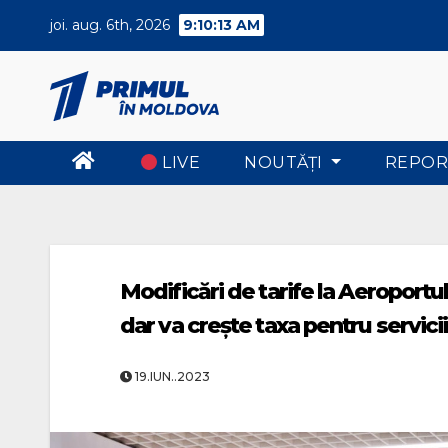
Skip
joi. aug. 6th, 2026
9:10:14 AM
to
content
LIVE
NOUTĂŢI
REPOR
Modificări de tarife la Aeroportu
dar va crește taxa pentru servicii
19.IUN..2023