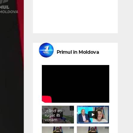
Primul în Moldova
„când ați
rugat să
votăm
pentru voi,
ce ați