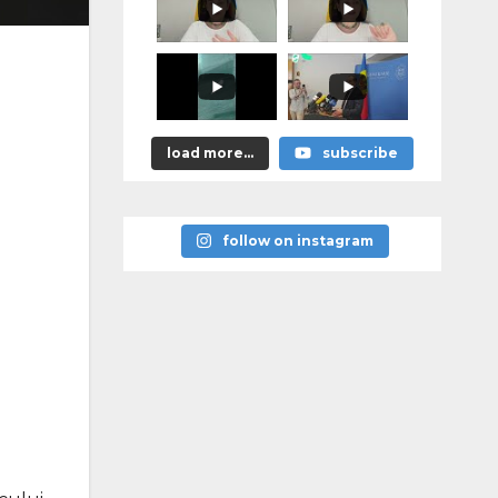
promis?"
load more...
subscribe
follow on instagram