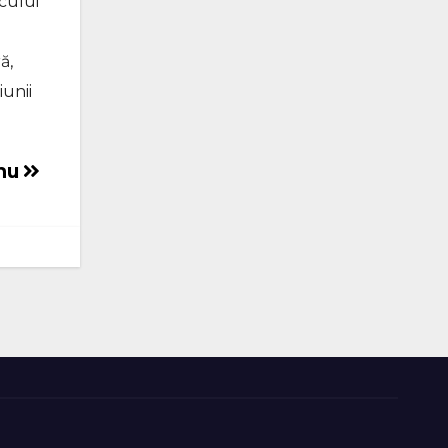
ocului
n
ă,
iunii
înu