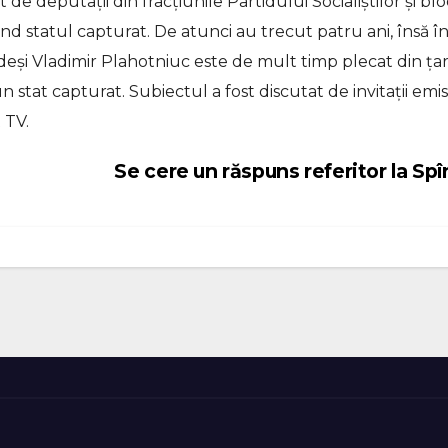
e deputații din fracțiunile Partidului Socialiștilor și bl
d statul capturat. De atunci au trecut patru ani, însă î
 deși Vladimir Plahotniuc este de mult timp plecat din țar
stat capturat. Subiectul a fost discutat de invitații emis
 TV.
Se cere un răspuns referitor la Sp