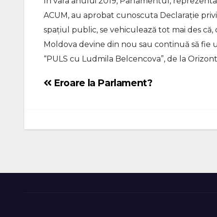
În vara anului 2019, Parlamentul, reprezentat d
ACUM, au aprobat cunoscuta Declarație privin
spațiul public, se vehiculează tot mai des că,
Moldova devine din nou sau continuă să fie un 
“PULS cu Ludmila Belcencova”, de la Orizont
Eroare la Parlament?
Navigare
în
articole