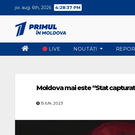
Skip
joi. aug. 6th, 2026
4:28:37 PM
to
content
LIVE
NOUTĂŢI
REPOR
Moldova mai este “Stat captura
15.IUN..2023