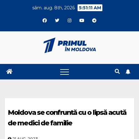
Skip
sâm. aug. 8th, 2026
5:51:12 AM
to
content
Moldova se confruntă cu o lipsă acută
de medici de familie
21.AUG..2023