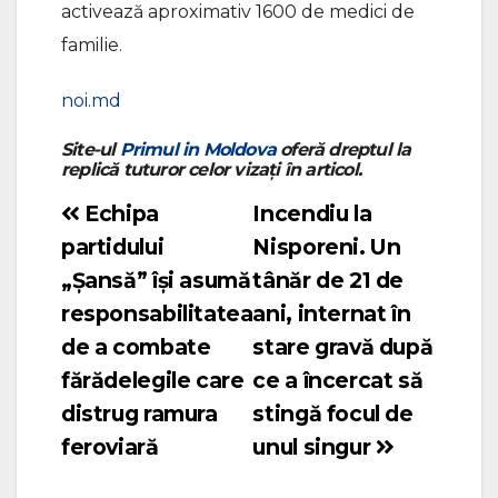
activează aproximativ 1600 de medici de
familie.
noi.md
Site-ul
Primul in Moldova
oferă dreptul la
replică tuturor celor vizați în articol.
Echipa
Incendiu la
Navigare
partidului
Nisporeni. Un
în
„Șansă” își asumă
tânăr de 21 de
articole
responsabilitatea
ani, internat în
de a combate
stare gravă după
fărădelegile care
ce a încercat să
distrug ramura
stingă focul de
feroviară
unul singur