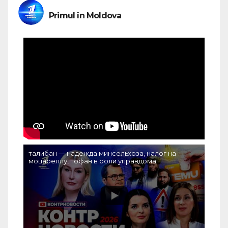
Primul în Moldova
талибан — надежда минсельхоза, налог на
моцареллу, тофан в роли управдома