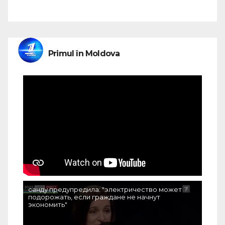
Primul în Moldova
санду предупредила: "электричество может
подорожать, если граждане не начнут
экономить"