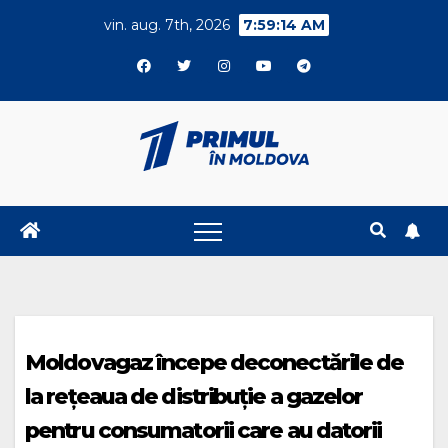
Skip
vin. aug. 7th, 2026
7:59:15 AM
to
content
Moldovagaz începe deconectările de
la rețeaua de distribuție a gazelor
pentru consumatorii care au datorii