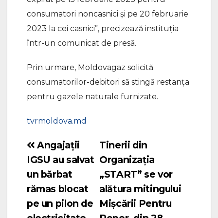
consumatori noncasnici și pe 20 februarie
2023 la cei casnici”, precizează instituția
într-un comunicat de presă.
Prin urmare, Moldovagaz solicită
consumatorilor-debitori să stingă restanța
pentru gazele naturale furnizate.
tvrmoldova.md
Angajații
Tinerii din
Navigare
IGSU au salvat
Organizația
în
un bărbat
„START” se vor
articole
rămas blocat
alătura mitingului
pe un pilon de
Mișcării Pentru