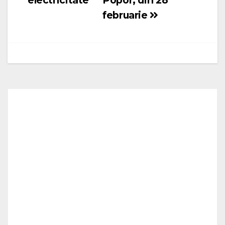
electricitate
Popor, din 28
februarie