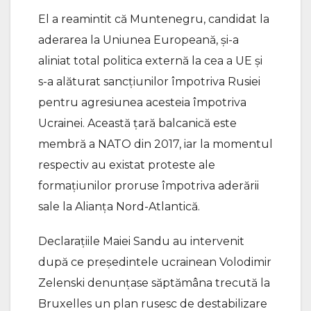
El a reamintit că Muntenegru, candidat la
aderarea la Uniunea Europeană, şi-a
aliniat total politica externă la cea a UE şi
s-a alăturat sancţiunilor împotriva Rusiei
pentru agresiunea acesteia împotriva
Ucrainei. Această ţară balcanică este
membră a NATO din 2017, iar la momentul
respectiv au existat proteste ale
formaţiunilor proruse împotriva aderării
sale la Alianţa Nord-Atlantică.
Declaraţiile Maiei Sandu au intervenit
după ce preşedintele ucrainean Volodimir
Zelenski denunţase săptămâna trecută la
Bruxelles un plan rusesc de destabilizare