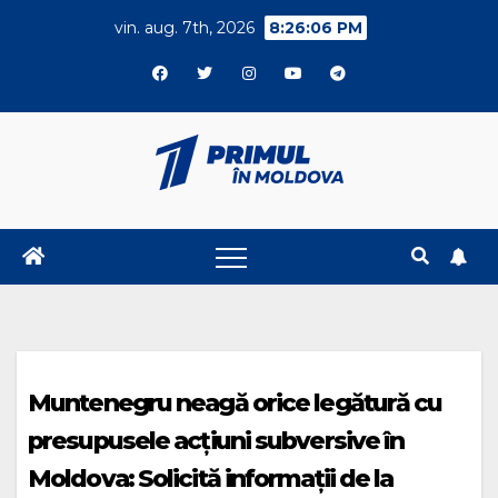
Skip
vin. aug. 7th, 2026
8:26:07 PM
to
content
Muntenegru neagă orice legătură cu
presupusele acţiuni subversive în
Moldova: Solicită informații de la