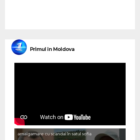
Primul în Moldova
amalgamare cu scandal în satul sofia