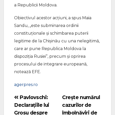
a Republicii Moldova.
Obiectivul acestor acţiuni, a spus Maia
Sandu, „este subminarea ordinii
constituţionale şi schimbarea puterii
legitime de la Chişinău cu una nelegitimă,
care ar pune Republica Moldova la
dispoziţia Rusiei”, precum şi oprirea
procesului de integrare europeană,
notează EFE.
agerpres.ro
Pavlovschi:
Crește numărul
Navigare
Declarațiile lui
cazurilor de
în
Grosu despre
îmbolnăviri de