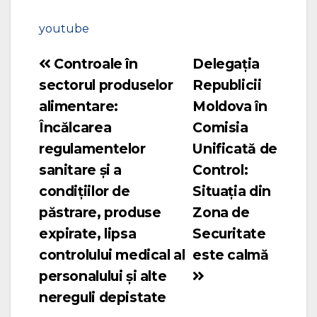
youtube
Controale în
Delegația
Navigare
sectorul produselor
Republicii
în
alimentare:
Moldova în
articole
Încălcarea
Comisia
regulamentelor
Unificată de
sanitare și a
Control:
condițiilor de
Situația din
păstrare, produse
Zona de
expirate, lipsa
Securitate
controlului medical al
este calmă
personalului și alte
nereguli depistate