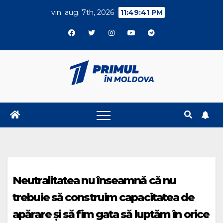
Skip
vin. aug. 7th, 2026
11:49:41 PM
to
content
Neutralitatea nu înseamnă că nu
trebuie să construim capacitatea de
apărare și să fim gata să luptăm în orice