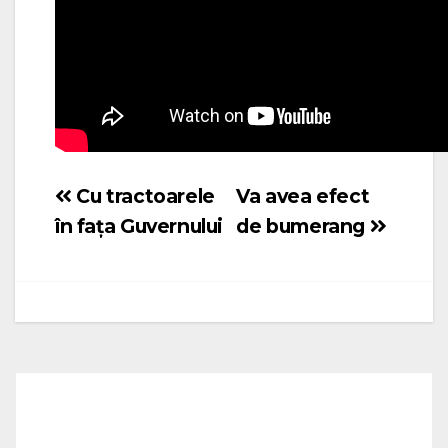
Cu tractoarele
Va avea efect
Navigare
în fața Guvernului
de bumerang
în
articole