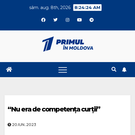
Skip
sâm. aug. 8th, 2026
8:24:25 AM
to
content
“Nu era de competența curții”
20.IUN..2023