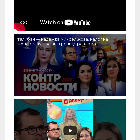
талибан — надежда минсельхоза, налог на
моцареллу, тофан в роли управдома