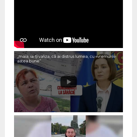
„maia, ia-ți valiza, că ai distrus lumea, cu «vremurile
astea bune”