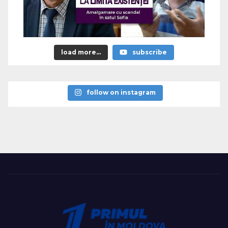
load more...
subscribe
follow on instagram