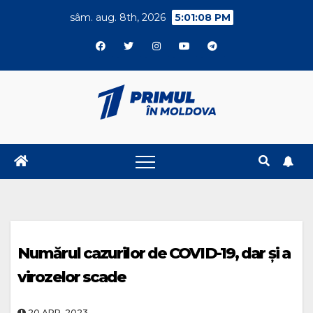
Skip
sâm. aug. 8th, 2026
5:01:08 PM
to
content
Numărul cazurilor de COVID-19, dar și a
virozelor scade
20.APR..2023