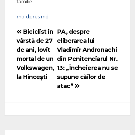
familie.
moldpres.md
Biciclist în
PA, despre
Navigare
vârstă de 27
eliberarea lui
în
de ani, lovit
Vladimir Andronachi
articole
mortal de un
din Penitenciarul Nr.
Volkswagen,
13: „Încheierea nu se
la Hîncești
supune căilor de
atac”