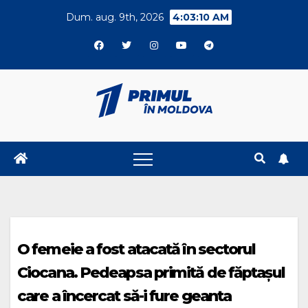
Skip
Dum. aug. 9th, 2026
4:03:10 AM
to
content
O femeie a fost atacată în sectorul
Ciocana. Pedeapsa primită de făptașul
care a încercat să-i fure geanta