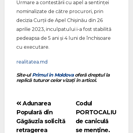
Urmare a contestării cu apel a sentinței
nominalizate de către procurori, prin
decizia Curții de Apel Chișinău din 26
aprilie 2023, inculpatului i-a fost stabilită
pedeapsa de 5 ani și 4 luni de închisoare
cu executare.
realitatea.md
Site-ul
Primul in Moldova
oferă dreptul la
replică tuturor celor vizați în articol.
Adunarea
Codul
Navigare
Populară din
PORTOCALIU
în
Găgăuzia solicită
de caniculă
articole
retragerea
se menține.