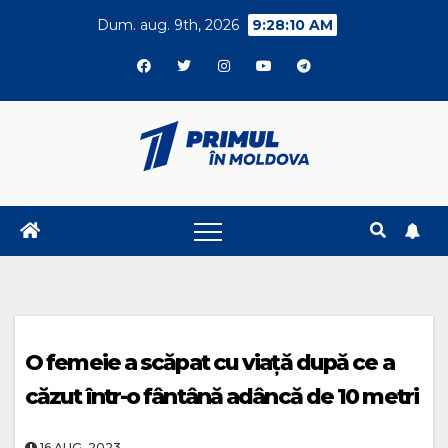
Skip
Dum. aug. 9th, 2026
9:28:11 AM
to
content
O femeie a scăpat cu viață după ce a
căzut într-o fântână adâncă de 10 metri
16.AUG..2023