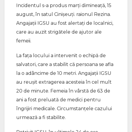
Incidentul s-a produs marți dimineață, 15
august, în satul Cinișeuți. raionul Rezina.
Angajații IGSU au fost alertați de localnici,
care au auzit strigătele de ajutor ale
femeii.
La fața locului a intervenit o echipă de
salvatori, care a stabilit că persoana se afla
la o adâncime de 10 metri. Angajații IGSU
au reușit extragerea acesteia în cel mult
20 de minute. Femeia în vârstă de 63 de
ani a fost preluată de medici pentru
îngrijiri medicale. Circumstanțele cazului
urmează a fi stabilite.