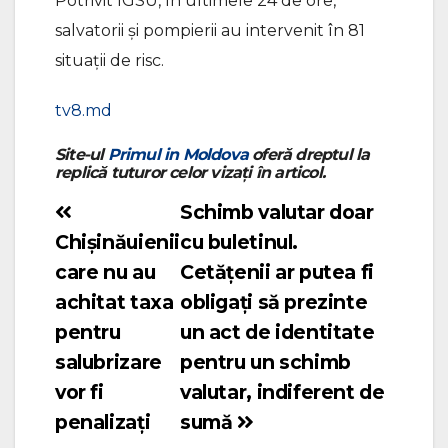
Potrivit IGSU, în ultimele 24 de ore,
salvatorii și pompierii au intervenit în 81
situații de risc.
tv8.md
Site-ul
Primul in Moldova
oferă dreptul la
replică tuturor celor vizați în articol.
Schimb valutar doar
Navigare
Chișinăuienii
cu buletinul.
în
care nu au
Cetățenii ar putea fi
articole
achitat taxa
obligați să prezinte
pentru
un act de identitate
salubrizare
pentru un schimb
vor fi
valutar, indiferent de
penalizați
sumă