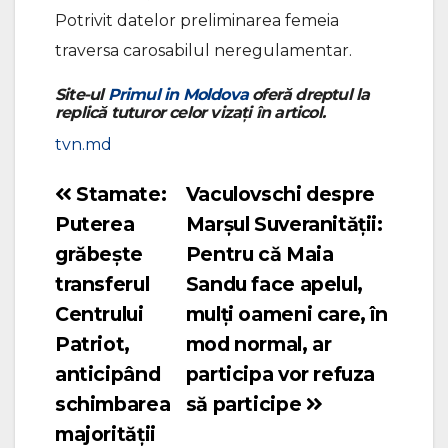
Potrivit datelor preliminarea femeia
traversa carosabilul neregulamentar.
Site-ul
Primul in Moldova
oferă dreptul la
replică tuturor celor vizați în articol.
tvn.md
Stamate:
Vaculovschi despre
Navigare
Puterea
Marșul Suveranității:
în
grăbește
Pentru că Maia
articole
transferul
Sandu face apelul,
Centrului
mulți oameni care, în
Patriot,
mod normal, ar
anticipând
participa vor refuza
schimbarea
să participe
majorității