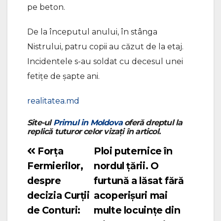
pe beton.
De la începutul anului, în stânga
Nistrului, patru copii au căzut de la etaj.
Incidentele s-au soldat cu decesul unei
fetițe de șapte ani.
realitatea.md
Site-ul
Primul in Moldova
oferă dreptul la
replică tuturor celor vizați în articol.
Forța
Ploi puternice în
Navigare
Fermierilor,
nordul țării. O
în
despre
furtună a lăsat fără
articole
decizia Curții
acoperișuri mai
de Conturi:
multe locuințe din