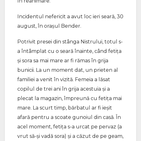
în reanimare.
Incidentul nefericit a avut loc ieri seară, 30
august, în orașul Bender.
Potrivit presei din stânga Nistrului, totul s-
a întâmplat cu o seară înainte, când fetița
și sora sa mai mare ar fi rămas în grija
bunicii. La un moment dat, un prieten al
familiei a venit în vizită. Femeia a lăsat
copilul de trei ani în grija acestuia și a
plecat la magazin, împreună cu fetița mai
mare. La scurt timp, bărbatul ar fi ieșit
afară pentru a scoate gunoiul din casă. În
acel moment, fetița s-a urcat pe pervaz (a
vrut să-și vadă sora) și a căzut de pe geam,