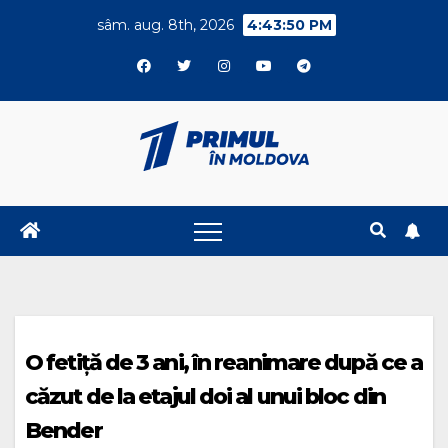
Skip
sâm. aug. 8th, 2026
4:43:50 PM
to
content
O fetiță de 3 ani, în reanimare după ce a
căzut de la etajul doi al unui bloc din
Bender