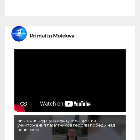
Primul în Moldova
виктория фуртунэ выступила против
уничтожения памятников героям победы над
нацизмом