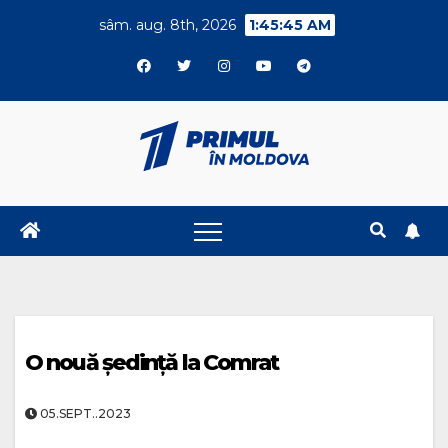
Skip
sâm. aug. 8th, 2026
1:45:46 AM
to
content
O nouă ședință la Comrat
05.SEPT..2023