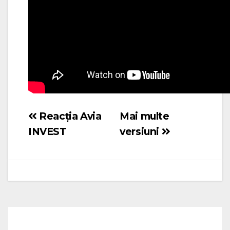
Reacția Avia
Mai multe
Navigare
INVEST
versiuni
în
articole