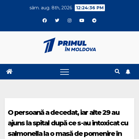
Skip
sâm. aug. 8th, 2026
12:24:37 PM
to
content
O persoană a decedat, iar alte 29 au
ajuns la spital după ce s-au intoxicat cu
salmonella la o masă de pomenire în