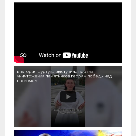
виктория фуртунэ выступила против
уничтожения памятников героям победы над
нацизмом