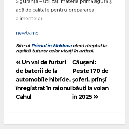
Siguranța – utilizați materie primă sigură și
apă de calitate pentru prepararea
alimentelor.
newtv.md
Site-ul
Primul in Moldova
oferă dreptul la
replică tuturor celor vizați în articol.
Un val de furturi
Căușeni:
Navigare
de baterii de la
Peste 170 de
în
automobile hibride,
șoferi, prinși
articole
înregistrat în raionul
băuți la volan
Cahul
în 2025