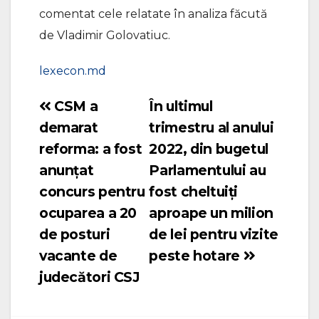
comentat cele relatate în analiza făcută
de Vladimir Golovatiuc.
lexecon.md
CSM a
În ultimul
Navigare
demarat
trimestru al anului
în
reforma: a fost
2022, din bugetul
articole
anunțat
Parlamentului au
concurs pentru
fost cheltuiți
ocuparea a 20
aproape un milion
de posturi
de lei pentru vizite
vacante de
peste hotare
judecători CSJ