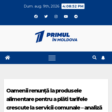
Skip
Dum. aug. 9th, 2026
4:08:53 PM
to
content
Oamenii renunță la produsele
alimentare pentru a plăti tarifele
crescute la servicii comunale – analiză