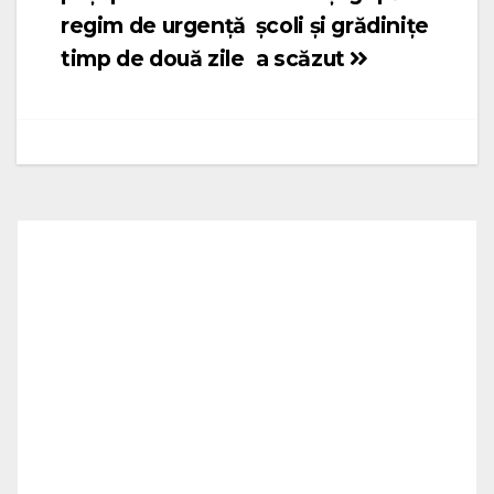
articole
regim de urgență
școli și grădinițe
timp de două zile
a scăzut