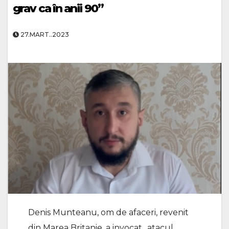
grav ca în anii 90”
27.MART..2023
Denis Munteanu, om de afaceri, revenit
din Marea Britanie, a invocat „atacul