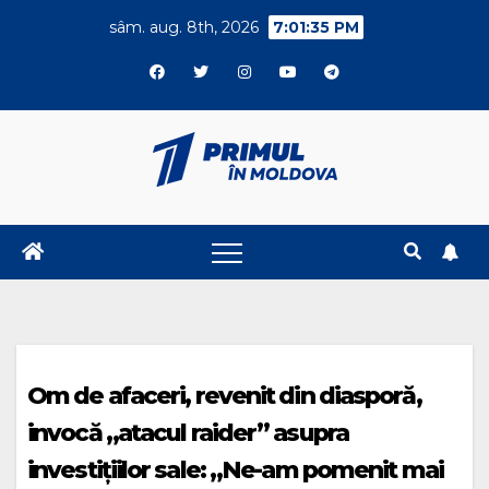
Skip
sâm. aug. 8th, 2026
7:01:36 PM
to
content
Om de afaceri, revenit din diasporă,
invocă „atacul raider” asupra
investițiilor sale: „Ne-am pomenit mai