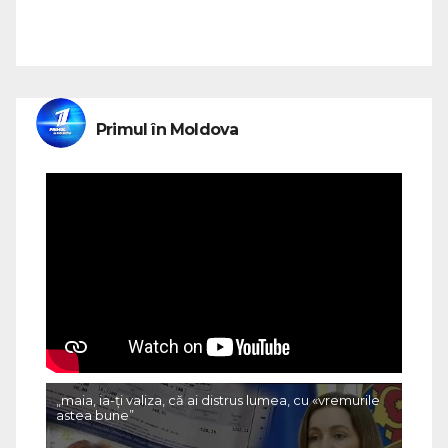
Primul în Moldova
„maia, ia-ți valiza, că ai distrus lumea, cu «vremurile
astea bune”