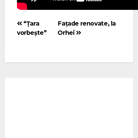
“Țara
Fațade renovate, la
Navigare
vorbește”
Orhei
în
articole