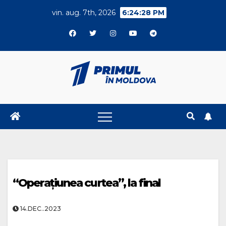
Skip
vin. aug. 7th, 2026
6:24:29 PM
to
content
“Operațiunea curtea”, la final
14.DEC..2023