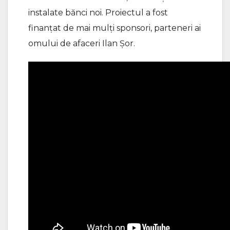
instalate bănci noi. Proiectul a fost
finanțat de mai mulți sponsori, parteneri ai
omului de afaceri Ilan Șor.