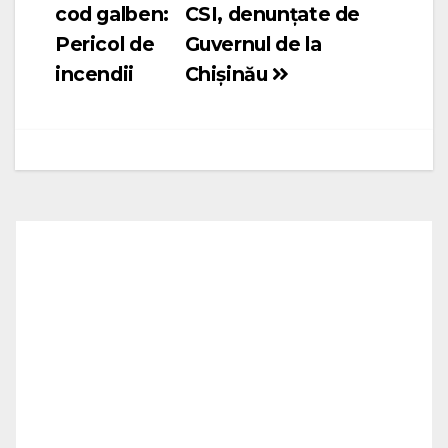
cod galben:
CSI, denunțate de
în
Pericol de
Guvernul de la
articole
incendii
Chișinău