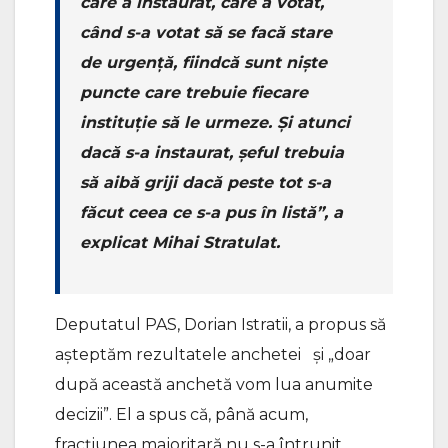
care a instaurat, care a votat,
când s-a votat să se facă stare
de urgență, fiindcă sunt niște
puncte care trebuie fiecare
instituție să le urmeze. Și atunci
dacă s-a instaurat, șeful trebuia
să aibă griji dacă peste tot s-a
făcut ceea ce s-a pus în listă”, a
explicat Mihai Stratulat.
Deputatul PAS, Dorian Istratii, a propus să
așteptăm rezultatele anchetei și „doar
după această anchetă vom lua anumite
decizii”. El a spus că, până acum,
fracțiunea majoritară nu s-a întrunit