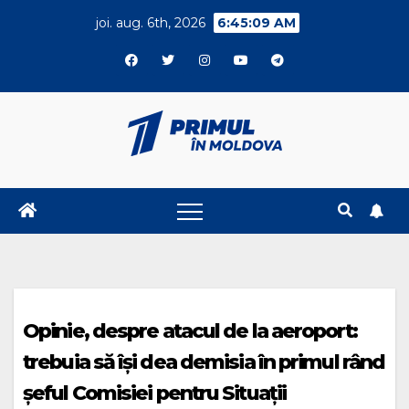
Skip
joi. aug. 6th, 2026
6:45:09 AM
to
content
Opinie, despre atacul de la aeroport:
trebuia să își dea demisia în primul rând
șeful Comisiei pentru Situații