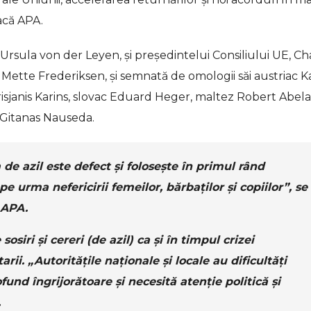
acă APA.
 Ursula von der Leyen, şi preşedintelui Consiliului UE, Ch
z Mette Frederiksen, şi semnată de omologii săi austriac K
isjanis Karins, slovac Eduard Heger, maltez Robert Abela
n Gitanas Nauseda.
 de azil este defect şi foloseşte în primul rând
 pe urma nefericirii femeilor, bărbaţilor şi copiilor”, se
 APA.
siri şi cereri (de azil) ca şi în timpul crizei
rii. „Autorităţile naţionale şi locale au dificultăţi
ofund îngrijorătoare şi necesită atenţie politică şi
.