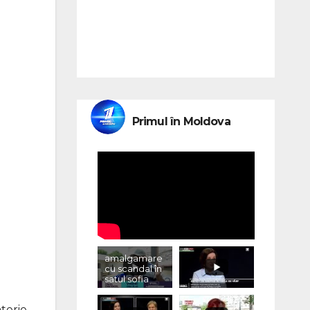
Primul în Moldova
amalgamare
cu scandal în
satul sofia
aterie