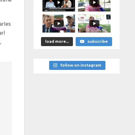
arles
arl
,
load more...
subscribe
follow on instagram