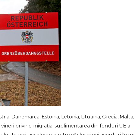
a, Danemarca, Estonia, Letonia, Lituania, Grecia, Malta,
i vineri privind migraţia, suplimentarea din fonduri UE a
ale Uniunii, accelerarea returnărilor şi noi acorduri în m