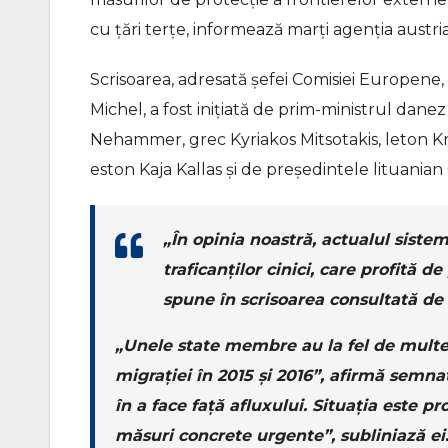
cu ţări terţe, informează marţi agenţia austri
Scrisoarea, adresată şefei Comisiei Europene,
Michel, a fost iniţiată de prim-ministrul dane
Nehammer, grec Kyriakos Mitsotakis, leton Kr
eston Kaja Kallas şi de preşedintele lituania
„În opinia noastră, actualul sistem
traficanţilor cinici, care profită de
spune în scrisoarea consultată de
„Unele state membre au la fel de multe so
migraţiei în 2015 şi 2016”, afirmă semnata
în a face faţă afluxului. Situaţia este pr
măsuri concrete urgente”, subliniază ei