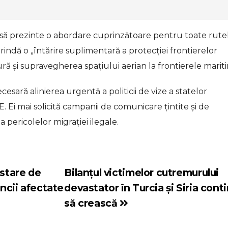
e să prezinte o abordare cuprinzătoare pentru toate rute
indă o „întărire suplimentară a protecţiei frontierelor
ură şi supravegherea spaţiului aerian la frontierele marit
sară alinierea urgentă a politicii de vize a statelor
. Ei mai solicită campanii de comunicare ţintite şi de
 pericolelor migraţiei ilegale.
 stare de
Bilanțul victimelor cutremurului
incii afectate
devastator în Turcia și Siria cont
să crească