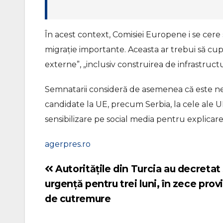
În acest context, Comisiei Europene i se cer
migraţie importante. Aceasta ar trebui să cupr
externe”, „inclusiv construirea de infrastruct
Semnatarii consideră de asemenea că este nece
candidate la UE, precum Serbia, la cele ale UE
sensibilizare pe social media pentru explicarea
agerpres.ro
Autoritățile din Turcia au decretat
Navigare
urgență pentru trei luni, în zece prov
în
de cutremure
articole