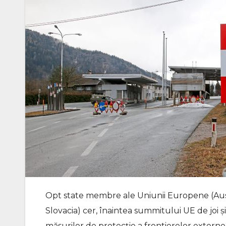
Opt state membre ale Uniunii Europene (Austri
Slovacia) cer, înaintea summitului UE de joi ş
măsurilor de protecţie a frontierelor externe 