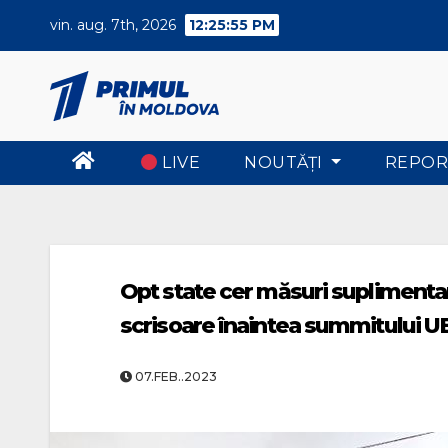
Skip
vin. aug. 7th, 2026
12:25:55 PM
to
content
LIVE
NOUTĂŢI
REPOR
Opt state cer măsuri suplimentare
scrisoare înaintea summitului U
07.FEB..2023