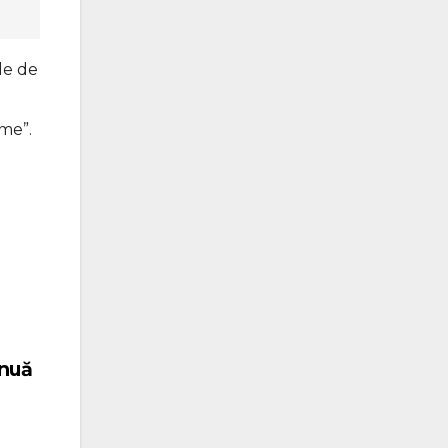
le de
ime”.
inuă