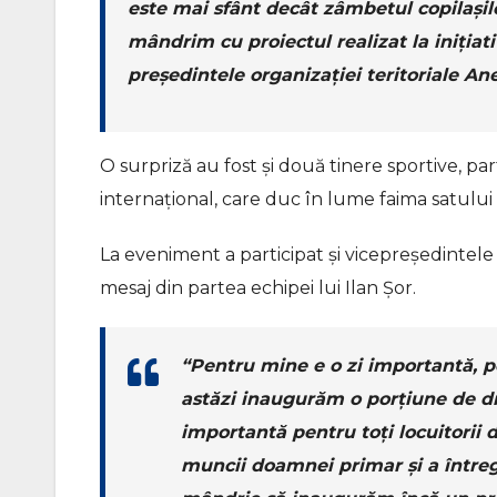
este mai sfânt decât zâmbetul copilașil
mândrim cu proiectul realizat la inițiati
președintele organizației teritoriale Ane
O surpriză au fost și două tinere sportive, pa
internațional, care duc în lume faima satulu
La eveniment a participat și vicepreședintele
mesaj din partea echipei lui Ilan Șor.
“Pentru mine e o zi importantă, p
astăzi inaugurăm o porțiune de dr
importantă pentru toți locuitorii de
muncii doamnei primar și a întreg