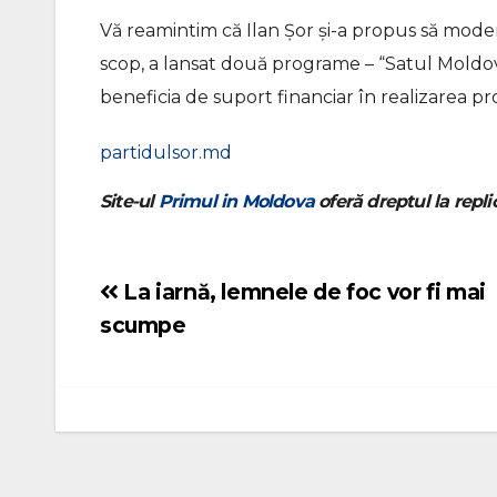
Vă reamintim că Ilan Șor și-a propus să moder
scop, a lansat două programe – “Satul Moldove
beneficia de suport financiar în realizarea pr
partidulsor.md
Site-ul
Primul in Moldova
oferă dreptul la replic
La iarnă, lemnele de foc vor fi mai
Navigare
scumpe
în
articole