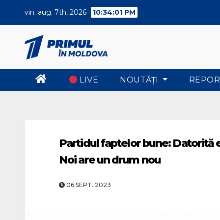
Skip
vin. aug. 7th, 2026
10:34:02 PM
to
content
LIVE
NOUTĂŢI
REPOR
Partidul faptelor bune: Datorită ec
Noi are un drum nou
06.SEPT..2023