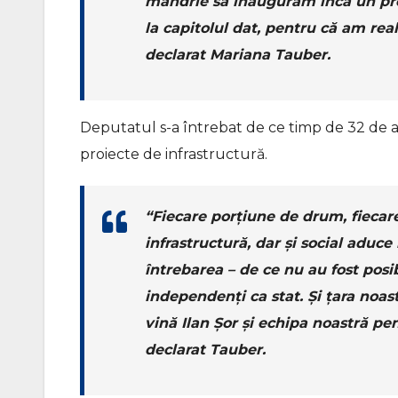
mândrie să inaugurăm încă un pro
la capitolul dat, pentru că am real
declarat Mariana Tauber.
Deputatul s-a întrebat de ce timp de 32 de an
proiecte de infrastructură.
“Fiecare porțiune de drum, fiecare
infrastructură, dar și social aduce
întrebarea – de ce nu au fost posi
independenți ca stat. Și țara noast
vină Ilan Șor și echipa noastră pe
declarat Tauber.