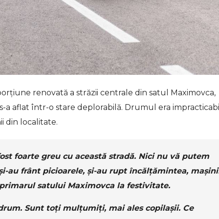
porțiune renovată a străzii centrale din satul Maximovca,
s-a aflat într-o stare deplorabilă. Drumul era impracticabi
 din localitate.
st foarte greu cu această stradă. Nici nu vă putem
i-au frânt picioarele, și-au rupt încălțămintea, mașini
 primarul satului Maximovca la festivitate.
drum. Sunt toți mulțumiți, mai ales copilașii. Ce