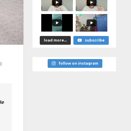
promis?"
load more...
subscribe
follow on instagram
l
le