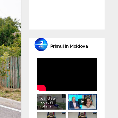
Primul în Moldova
„când ați
rugat să
votăm
pentru voi,
ce ați