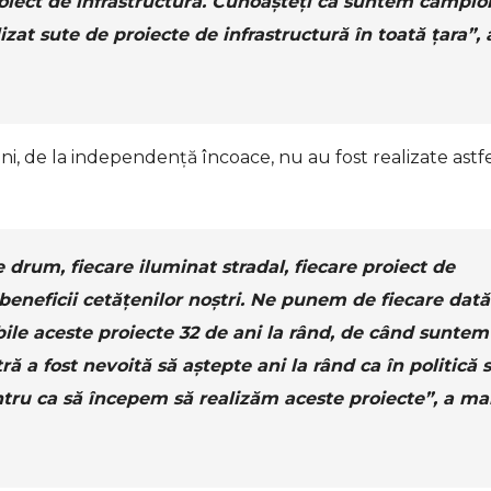
iect de infrastructură. Cunoașteți că suntem campio
izat sute de proiecte de infrastructură în toată țara”, 
i, de la independență încoace, nu au fost realizate astf
 drum, fiecare iluminat stradal, fiecare proiect de
 beneficii cetățenilor noștri. Ne punem de fiecare dată
bile aceste proiecte 32 de ani la rând, de când suntem
ră a fost nevoită să aștepte ani la rând ca în politică 
ntru ca să începem să realizăm aceste proiecte”, a ma