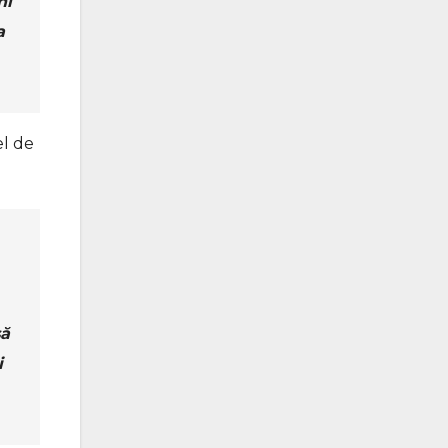
ni
a
el de
să
i