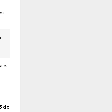
lea
m
e e-
3 de