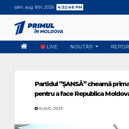
Skip
sâm. aug. 8th, 2026
4:52:47 PM
to
content
LIVE
NOUTĂŢI
REPOR
Partidul ”ȘANSĂ” cheamă primarii 
pentru a face Republica Moldova
10.AUG..2023