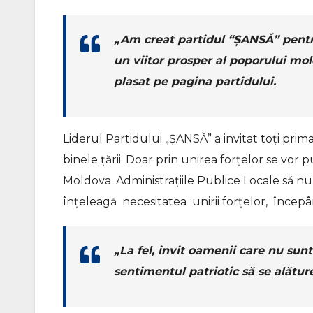
„Am creat partidul “ȘANSĂ” pentru 
un viitor prosper al poporului mo
plasat pe pagina partidului.
Liderul Partidului „ȘANSĂ” a invitat toți primar
binele țării. Doar prin unirea forțelor se vor
Moldova. Administrațiile Publice Locale să nu 
înțeleagă
necesitatea
unirii forțelor,
începân
„La fel, invit oamenii care nu sunt 
sentimentul patriotic să se alătur