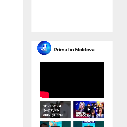
Primul în Moldova
виктория
фуртунэ
выступила
против
уничтожени