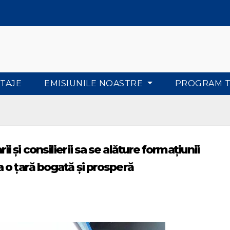
TAJE
EMISIUNILE NOASTRE
PROGRAM 
și consilierii sa se alăture formațiunii
 o țară bogată și prosperă