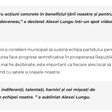
acțiuni concrete în beneficiul țării noastre și pentr
ldovenesc,” a declarat Alexei Lungu într-un spot video
ii și consilierii municipali să susțină echipa partidului pe
 putea face progrese semnificative în prosperarea Republic
mai fie dezbinate, este important ca fiecare ales local să
d cu satele și orașele noastre.
indiferenți, talentați, harnici și cei mișcați de
e echipei noatre. ” a subliniat Alexei Lungu.