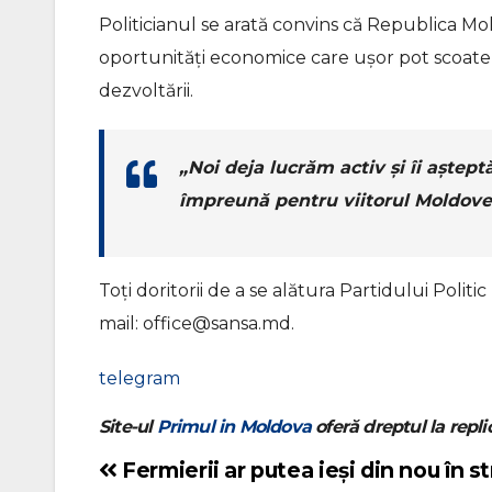
Politicianul se arată convins că Republica M
oportunități economice care ușor pot scoate 
dezvoltării.
„Noi deja lucrăm activ și îi aștept
împreună pentru viitorul Moldovei
Toți doritorii de a se alătura Partidului Politi
mail: о
ffice@sansa.md
.
telegram
Site-ul
Primul in Moldova
oferă dreptul la replic
Fermierii ar putea ieși din nou în st
Navigare