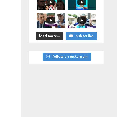
я
памятников
героям
победы над
нацизмом
load more...
subscribe
follow on instagram