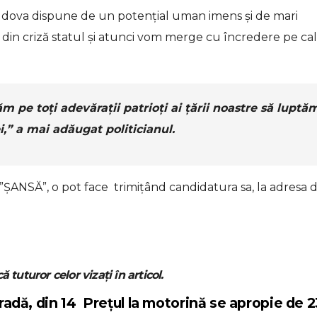
oldova dispune de un potențial uman imens și de mari
din criză statul și atunci vom merge cu încredere pe ca
ăm pe toți adevărații patrioți ai țării noastre să luptă
,” a mai adăugat politicianul.
c ”ȘANSĂ”, o pot face
trimițând candidatura sa, la adresa d
ă tuturor celor vizați în articol.
radă, din 14
Prețul la motorină se apropie de 2