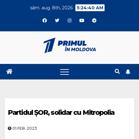
Skip
sâm. aug. 8th, 2026
5:24:41 AM
to
content
Partidul ȘOR, solidar cu Mitropolia
01.FEB..2023