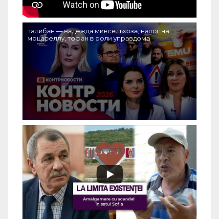
талибан — надежда минсельхоза, налог на
моцареллу, тофан в роли управдома