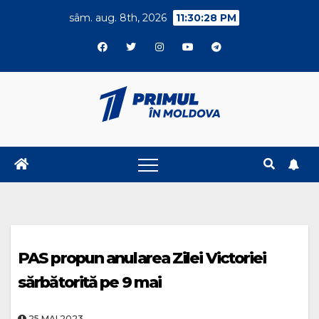
Skip
sâm. aug. 8th, 2026
11:30:28 PM
to
content
PAS propun anularea Zilei Victoriei
sărbătorită pe 9 mai
25.MAI.2023