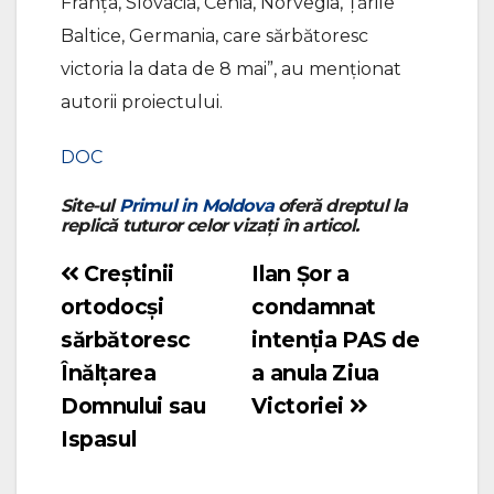
Franța, Slovacia, Cehia, Norvegia, Țările
Baltice, Germania, care sărbătoresc
victoria la data de 8 mai”, au menționat
autorii proiectului.
DOC
Site-ul
Primul in Moldova
oferă dreptul la
replică tuturor celor vizați în articol.
Creştinii
Ilan Șor a
Navigare
ortodocşi
condamnat
în
sărbătoresc
intenția PAS de
articole
Înălţarea
a anula Ziua
Domnului sau
Victoriei
Ispasul