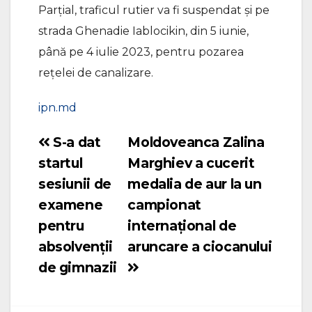
Parțial, traficul rutier va fi suspendat și pe
strada Ghenadie Iablocikin, din 5 iunie,
până pe 4 iulie 2023, pentru pozarea
rețelei de canalizare.
ipn.md
S-a dat
Moldoveanca Zalina
Navigare
startul
Marghiev a cucerit
în
sesiunii de
medalia de aur la un
articole
examene
campionat
pentru
internațional de
absolvenții
aruncare a ciocanului
de gimnazii