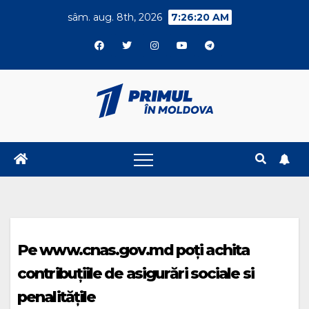
Skip
sâm. aug. 8th, 2026
7:26:21 AM
to
content
Pe www.cnas.gov.md poți achita
contribuțiile de asigurări sociale si
penalitățile