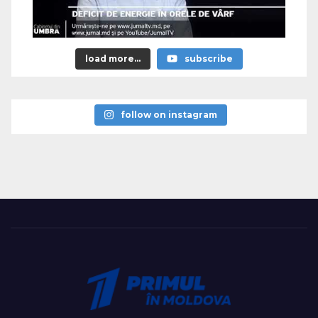
load more...
subscribe
follow on instagram