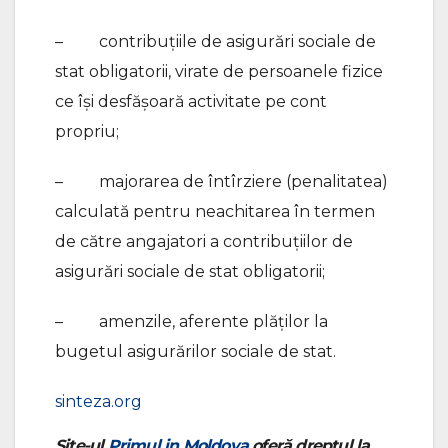
– contribuţiile de asigurări sociale de
stat obligatorii, virate de persoanele fizice
ce îşi desfăşoară activitate pe cont
propriu;
– majorarea de întîrziere (penalitatea)
calculată pentru neachitarea în termen
de către angajatori a contribuțiilor de
asigurări sociale de stat obligatorii;
– amenzile, aferente plăților la
bugetul asigurărilor sociale de stat.
sinteza.org
Site-ul
Primul in Moldova
oferă dreptul la