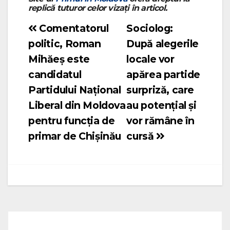
replică tuturor celor vizați în articol.
Comentatorul
Sociolog:
Navigare
politic, Roman
După alegerile
în
Mihăeș este
locale vor
articole
candidatul
apărea partide
Partidului Național
surpriză, care
Liberal din Moldova
au potențial și
pentru funcția de
vor rămâne în
primar de Chișinău
cursă