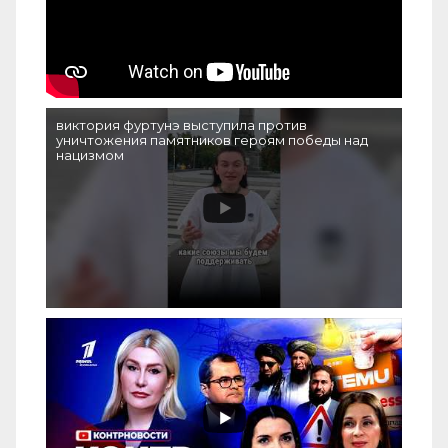
виктория фуртунэ выступила против
уничтожения памятников героям победы над
нацизмом