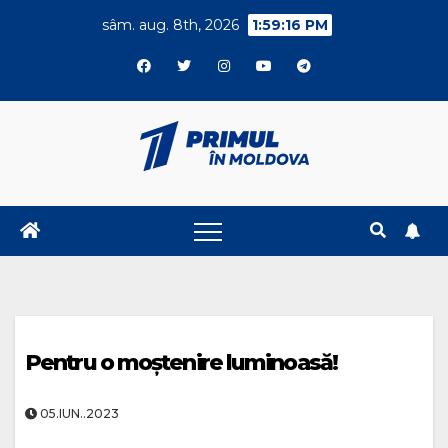
Skip
sâm. aug. 8th, 2026
1:59:17 PM
to
content
Pentru o moștenire luminoasă!
05.IUN..2023