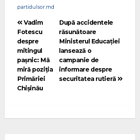
partidulsor.md
Vadim
După accidentele
Navigare
Fotescu
răsunătoare
în
despre
Ministerul Educației
articole
mitingul
lansează o
pașnic: Mă
campanie de
miră poziția
informare despre
Primăriei
securitatea rutieră
Chișinău