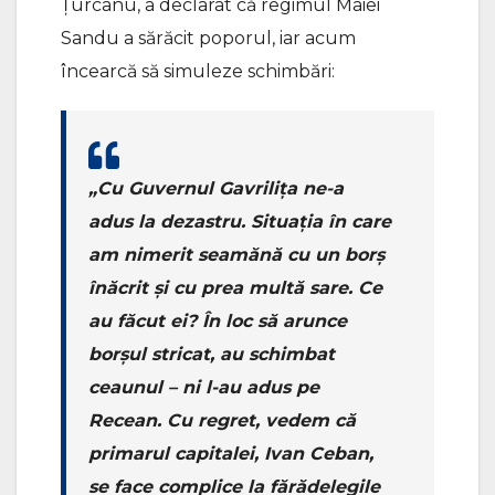
Țurcanu, a declarat că regimul Maiei
Sandu a sărăcit poporul, iar acum
încearcă să simuleze schimbări:
„Cu Guvernul Gavrilița ne-a
adus la dezastru. Situația în care
am nimerit seamănă cu un borș
înăcrit și cu prea multă sare. Ce
au făcut ei? În loc să arunce
borșul stricat, au schimbat
ceaunul – ni l-au adus pe
Recean. Cu regret, vedem că
primarul capitalei, Ivan Ceban,
se face complice la fărădelegile