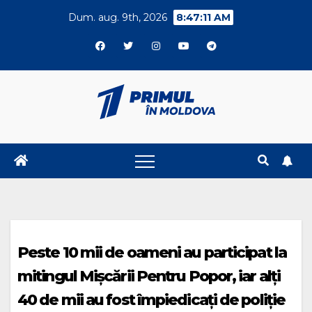
Skip
Dum. aug. 9th, 2026
8:47:12 AM
to
content
Peste 10 mii de oameni au participat la
mitingul Mișcării Pentru Popor, iar alți
40 de mii au fost împiedicați de poliție