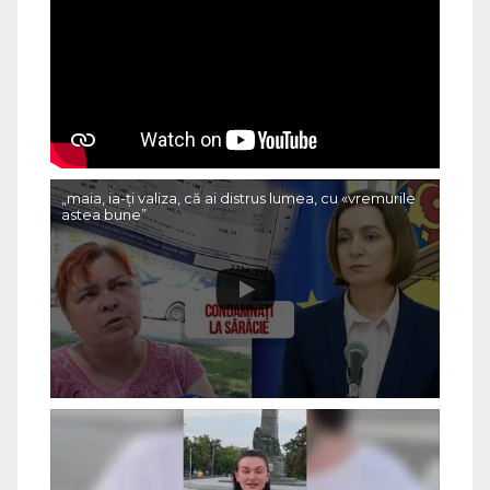
„maia, ia-ți valiza, că ai distrus lumea, cu «vremurile
astea bune”