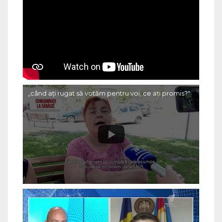
„când ați rugat să votăm pentru voi, ce ați promis?"