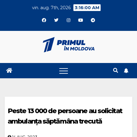
Skip
vin. aug. 7th, 2026
3:16:01 AM
to
content
Peste 13 000 de persoane au solicitat
ambulanța săptămâna trecută
14.AUG..2023