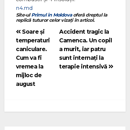
n4.md
Site-ul
Primul in Moldova
oferă dreptul la
replică tuturor celor vizați în articol.
Soare și
Accident tragic la
Navigare
temperaturi
Camenca. Un copil
în
caniculare.
a murit, iar patru
articole
Cum va fi
sunt internați la
vremea la
terapie intensivă
mijloc de
august