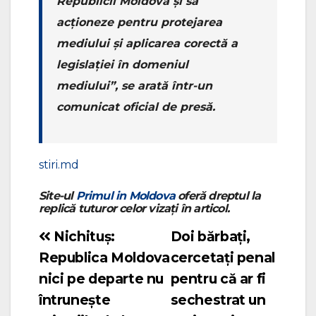
Republicii Moldova și să
acționeze pentru protejarea
mediului și aplicarea corectă a
legislației în domeniul
mediului”, se arată într-un
comunicat oficial de presă.
stiri.md
Site-ul
Primul in Moldova
oferă dreptul la
replică tuturor celor vizați în articol.
Nichituș:
Doi bărbați,
Navigare
Republica Moldova
cercetați penal
în
nici pe departe nu
pentru că ar fi
articole
întrunește
sechestrat un