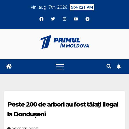
Skip
vin. aug. 7th, 2026
9:41:21 PM
to
content
Peste 200 de arbori au fost tăiați ilegal
la Dondușeni
08.SEPT..2023