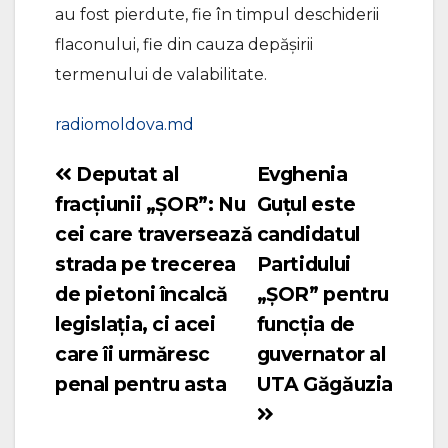
au fost pierdute, fie în timpul deschiderii
flaconului, fie din cauza depășirii
termenului de valabilitate.
radiomoldova.md
Deputat al
Evghenia
Navigare
fracțiunii „ȘOR”: Nu
Guțul este
în
cei care traversează
candidatul
articole
strada pe trecerea
Partidului
de pietoni încalcă
„ȘOR” pentru
legislația, ci acei
funcția de
care îi urmăresc
guvernator al
penal pentru asta
UTA Găgăuzia