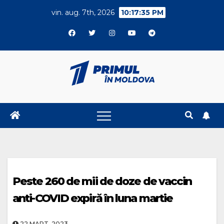
Skip
vin. aug. 7th, 2026
10:17:35 PM
to
content
Peste 260 de mii de doze de vaccin
anti-COVID expiră în luna martie
22.MART..2023